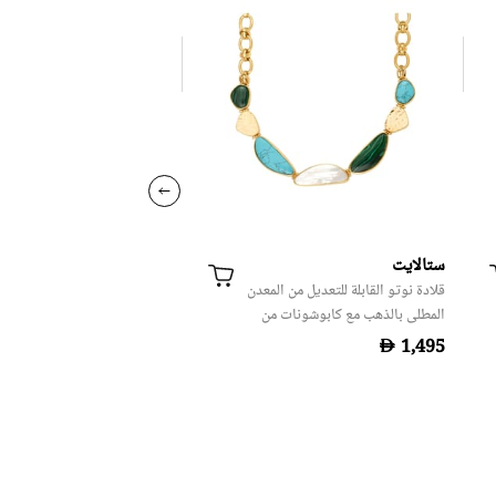
ستالايت
مادري بيرلا
قلادة نوتو القابلة للتعديل من المعدن
قلادة من اللؤلؤ
المطلي بالذهب مع كابوشونات من
الأحجار الكريمة - أخضر
D
D