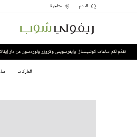
الدعم
متاجرنا
 لكم ساعات كونتيننتال وإيفرسويس وكروزر ولوردسون من دار إيفاكو
الماركات
ساع