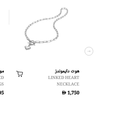
هوت دايموندز
مو
ED
LINKED HEART
GS
NECKLACE
D