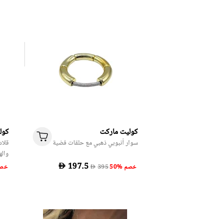
كوليت ماركت
كول
سوار أنبوبي ذهبي مع حلقات فضية
قلاد
واله
D
50% خصم
50% خ
D