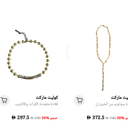
يت ماركت
كوليت ماركت
ة سوتوير من الخيزران
قلادة متعددة الكرات والأنابيب
D
D
صم
50% خصم
D
D