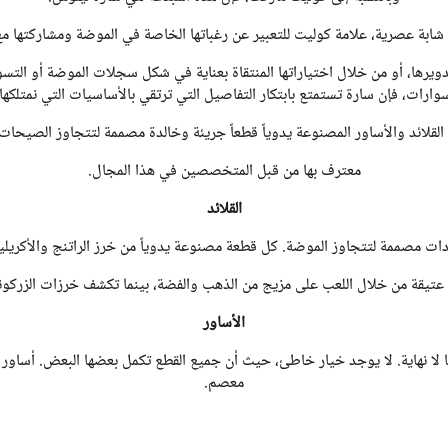
ابة عصرية، علامة كوليت للتعبير عن رغباتها الخاصة في الموضة ومشاركتها مع 
دويرها، أو من خلال اختياراتها المنتقاة بعناية في شكل سجلات الموضة أو ال
ارات، فإن سارة تستمتع بابتكار التفاصيل التي ترتقي بالأساسيات التي نمتلكها 
 القلائد والأساور المصنوعة يدوياً قطعاً جريئة وخالدة مصممة لتتجاوز الصيحا
معترف بها من قبل المتخصصين في هذا المجال.
القلائد
دات مصممة لتتجاوز الموضة. كل قطعة مصنوعة يدوياً من خرز الراتنج والأكريلي
عتيقة من خلال اللعب على مزيج من الذهب والفضة، بينما تكشف خرزات الزركوني
الأساور
ا لا نهاية. لا يوجد خيار خاطئ، حيث أن جميع القطع تكمل بعضها البعض. أساور
معصم.