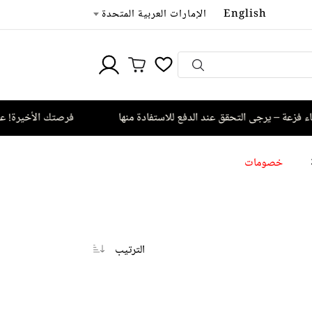
English
الإمارات العربية المتحدة
يرجى التحقق عند الدفع للاستفادة منها
فرصتك الأخيرة! عروض س
خصومات
الترتيب