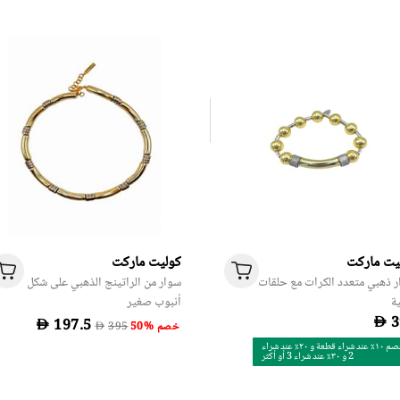
يت ماركت
كوليت ماركت
 ذهبي متعدد الكرات مع حلقات
سوار من الراتينج الذهبي على شكل
ة
أنبوب صغير
D
D
50% خصم
D
خصم ١٠٪ عند شراء قطعة و ٢٠٪ عند شراء
2 و ٣٠٪ عند شراء 3 أو أكثر