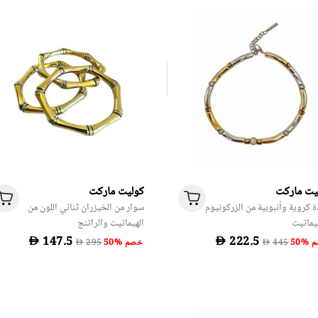
يت ماركت
كوليت ماركت
ة كروية وأنبوبية من الزركونيوم
سوار من الخيزران ثنائي اللون من
يماتيت
الهيماتيت والراتنج
D
D
صم
50% خصم
D
D