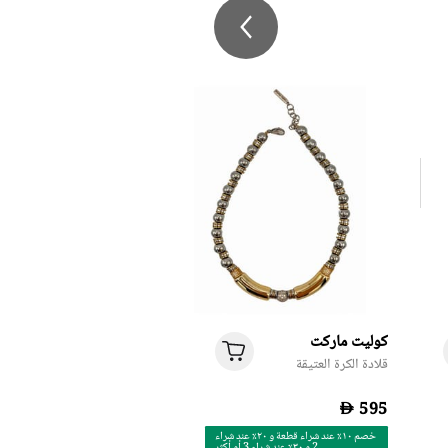
كوليت ماركت
قلادة الكرة العتيقة
D
خصم ١٠٪ عند شراء قطعة و ٢٠٪ عند شراء
2 و ٣٠٪ عند شراء 3 أو أكثر