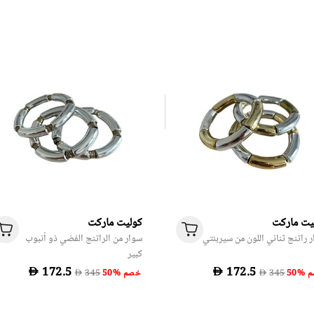
يت ماركت
كوليت ماركت
 راتنج ثنائي اللون من سيربنتي
سوار من الراتنج الفضي ذو أنبوب
كبير
D
D
صم
50% خصم
D
D