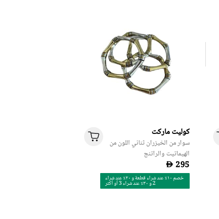
كوليت ماركت
سوار من الخيزران ثنائي اللون من
الهيماتيت والراتنج
D
خصم ١٠٪ عند شراء قطعة و ٢٠٪ عند شراء
2 و ٣٠٪ عند شراء 3 أو أكثر