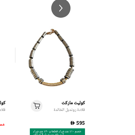
كوليت ماركت
كول
قلادة رونديل الخالدة
قلاد
D
50% خ
خصم ١٠٪ عند شراء قطعة و ٢٠٪ عند شراء
2 و ٣٠٪ عند شراء 3 أو أكثر