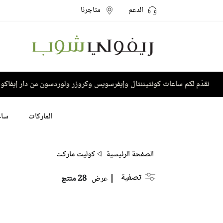
الدعم
متاجرنا
دّم لكم ساعات كونتيننتال وإيفرسويس وكروزر ولوردسون من دار إيفاكو
الماركات
ساع
الصفحة الرئيسية
كوليت ماركت
تصفية
عرض
28 منتج