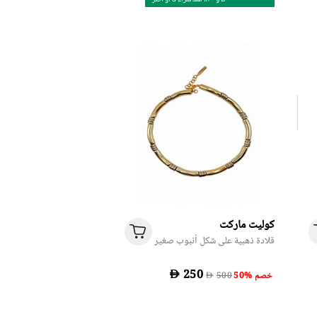
كوليت ماركت
قلادة ذهبية على شكل أنبوب صغير
D
50% خصم
D