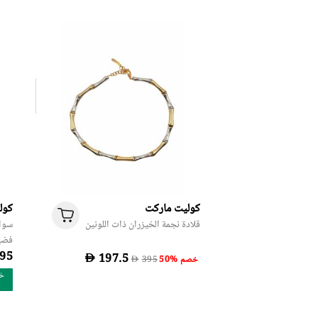
كوليت ماركت
كول
قلادة نجمة الخيزران ذات اللونين
سوار
فضي
D
50% خصم
D