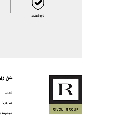
عن ري
قصّتنا
متاجرنا
مجموعة ر