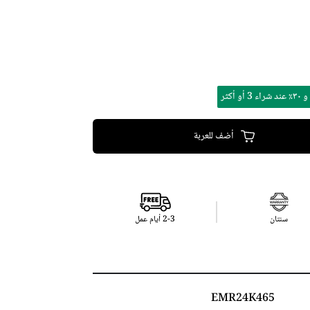
أضف للعربة
سنتان
2-3 أيام عمل
EMR24K465