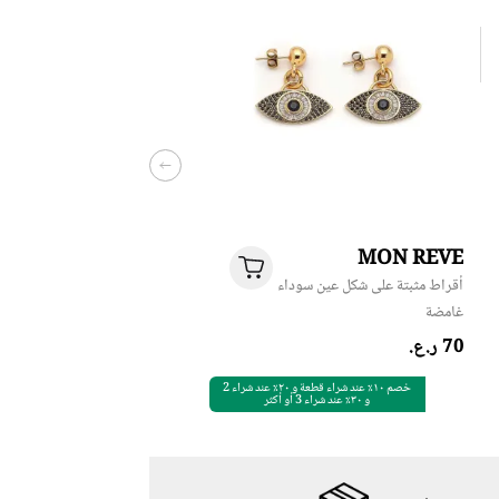
MON REVE
أقراط مثبتة على شكل عين سوداء
غامضة
خصم ١٠٪ عند شراء قطعة و ٢٠٪ عند شراء 2
و ٣٠٪ عند شراء 3 أو أكثر