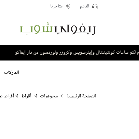
الدعم
متاجرنا
كم ساعات كونتيننتال وإيفرسويس وكروزر ولوردسون من دار إيفاكو
ا
الماركات
الصفحة الرئيسية
مجوهرات
أقراط
أقراط ع