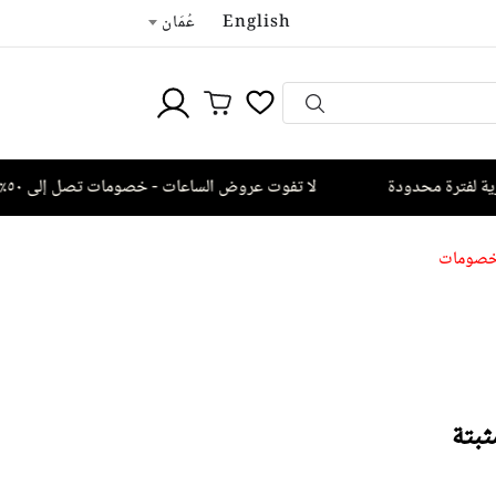
English
عُمَان
فترة محدودة
لا تفوت عروض الساعات - خصومات تصل إلى ٥٠٪
صومات
ثبتة