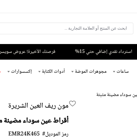
سترداد نقدي إضافي حتي 15%
فرصتك الأخيرة! عروض سويسرية ل
ساعات
مجوهرات الموضة
أدوات الكتابة
إكسسوارات
خ
ين سوداء مضيئة مثبتة
مون ريف العين الشريرة
أقراط عين سوداء مضيئة م
رمز الموديل#
EMR24K465