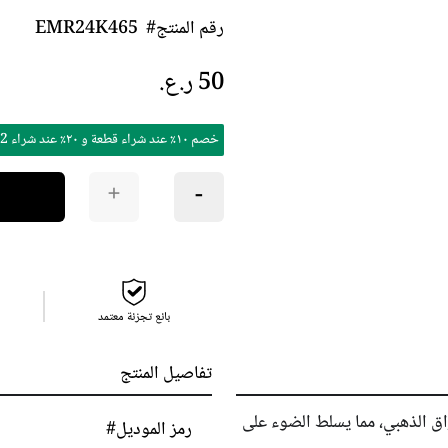
رقم المنتج#
EMR24K465
خصم ١٠٪ عند شراء قطعة و ٢٠٪ عند شراء 2 و ٣٠٪ عند شراء 3 أو أكثر
+
−
بائع تجزئة معتمد
تفاصيل المنتج
راق الذهبي، مما يسلط الضوء على
رمز الموديل#